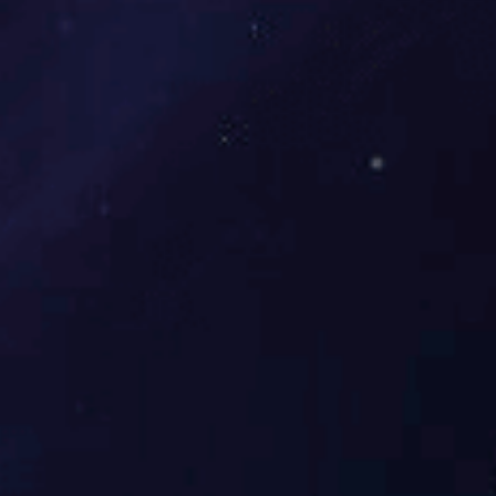
素质、严管理、高质量、优效率”的经营理念，竭诚为各大
公司提供高精密的零部件! 与各业界朋友携手共盟，同创辉
煌!
公司简介
九游网页版·官方端入口-九游（中国）
03
机械加工多年
公司拥有60多名专业技工，其中经验超过10年的技师就有
20人之多，设计制图工程师5人，无论是产品质量，还是售
后服务均居同行业优秀位置，目前公司年产值过千万。