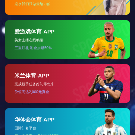
非金属加工
特种加工
特种加工
特种加工
4大优势
实天精密机械
我们将一如既往的向客户提供的服务。