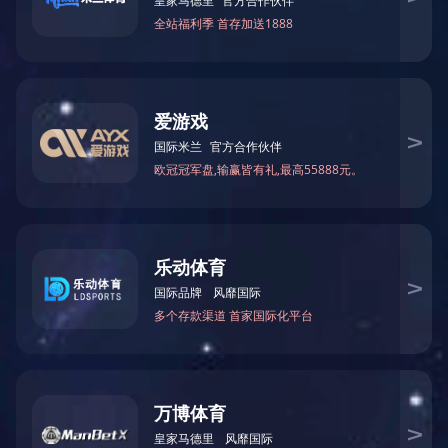
中经验超过10年的技师就有20人之多，设计制图工程师5人，
无论是产品质量，还是售后服务均居同行业良好位置，目前公
司年产值过千万。九游网页版·官方端入口-九游（中国） 全体
员工秉承着“高素质、严管理、高质量、
优
效率”的经营理念，
竭诚为各大公司提供高精密的零部件! 与各业界朋友携手共盟，
同创辉煌! 九游网页版·官方端入口-九游（中国） 是专业提供精
密零部件加工业务的民营企业，前身为航天二院第五精密机械
加工车间，属于航天内部加工车间。占地2000多平米，公司成
立于2003年，注册时间为2008年。本公司目前涉及业务长期加
产品中心
工批量加工和特殊材料加工薄壁零件、精密零件等，在合作中
不断突破技术难题，如与中电集团合作，加工壁厚小于0.1毫
产品中心
米，光洁度到0.4的钛合金精密零部件，与中国科学院合作激光
PRODUCT CENTER
项目中所涉及的精密零件的制造。与上市公司神州高铁合作大
批量生产零件项目等多家知名企业，有着超过十多年的良好合
作关系。