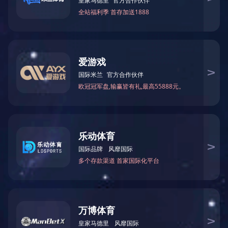
中经验超过10年的技师就有20人之多，设计制图工程师5人，
无论是产品质量，还是售后服务均居同行业良好位置，目前公
司年产值过千万。九游网页版·官方端入口-九游（中国） 全体
员工秉承着“高素质、严管理、高质量、
优
效率”的经营理念，
竭诚为各大公司提供高精密的零部件! 与各业界朋友携手共盟，
同创辉煌! 九游网页版·官方端入口-九游（中国） 是专业提供精
密零部件加工业务的民营企业，前身为航天二院第五精密机械
加工车间，属于航天内部加工车间。占地2000多平米，公司成
立于2003年，注册时间为2008年。本公司目前涉及业务长期加
产品中心
工批量加工和特殊材料加工薄壁零件、精密零件等，在合作中
不断突破技术难题，如与中电集团合作，加工壁厚小于0.1毫
产品中心
米，光洁度到0.4的钛合金精密零部件，与中国科学院合作激光
PRODUCT CENTER
项目中所涉及的精密零件的制造。与上市公司神州高铁合作大
批量生产零件项目等多家知名企业，有着超过十多年的良好合
作关系。