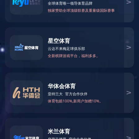
九游网页版·官方端入口-九游（中国）
九游网页版·官方端入口-九游（中国） ，自公司成立之日
起，我们就一直遵循“为客户创造价值”的原则，凭借多年的管
理经验，通过不断强化员工技能水平和加工设备的更新换代，
及时优化工艺降低成本，及时为客户提供所需的产品及服务，
大限度的满足客户的不同需求。公司拥有60多名专业技工，其