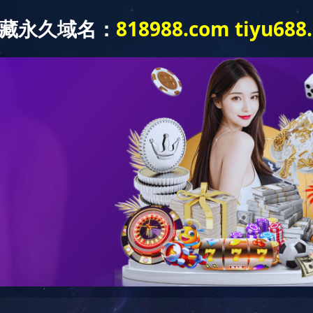
！
的服务。
产品展示
公司环境
特种加工
制造
设计制造