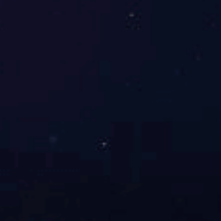
公司简介
九游网页版·官方端入口-九游（中国）
04
价格实惠合理
九游网页版·官方端入口-九游（中国） 全体员工秉承着“高
素质、严管理、高质量、高效率”的经营理念，竭诚为各大
公司提供高精密的零部件! 与各业界朋友携手共盟，同创辉
煌!
公司简介
九游网页版·官方端入口-九游（中国）