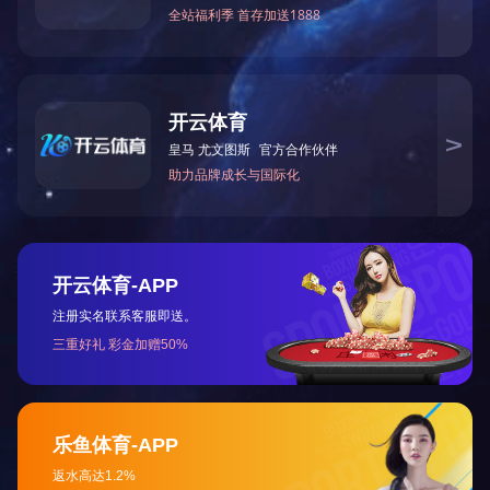
微信
名片
公众号
小程序
Copyright © 2026 九游网页版·官方端入口-九游（中国）