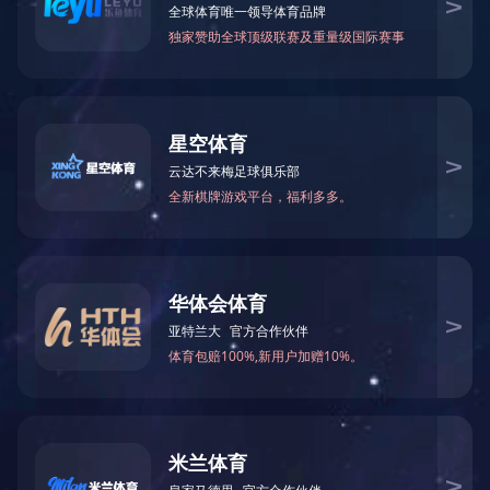
设计制造
设计制造
设计制造
设计制造