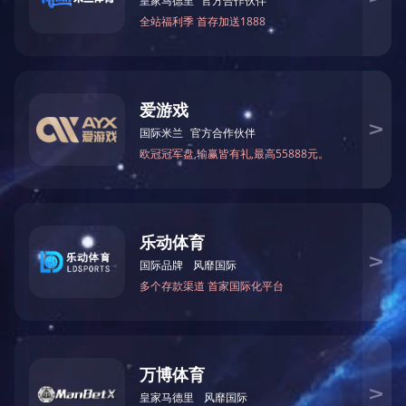
设计制造
设计制造
首页 上一页
下一页
尾页
第
1/2
页, 共
13
条信息
九游网页版·官方端入口-九游（中国）
联 系 人 ： 翟经理
联系方式：17796609002
传 真：010-59771752
邮 箱：hukwf@163.com
联系地址：北京市通州区砖厂北里142号楼6层7635