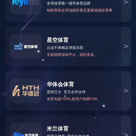
公司环境
公司环境
公司环境
公司环境