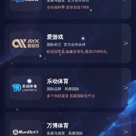
九游网页版·官方端入口-九游（中国）
联 系 人 ： 翟经理
联系方式：17796609002
传 真：010-59771752
邮 箱：hukwf@163.com
联系地址：北京市通州区砖厂北里142号楼6层7635
微信
名片
公众号
小程序