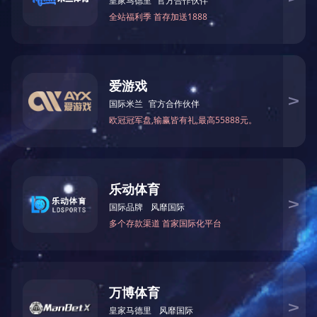
微信
名片
公众号
小程序
Copyright © 2026 九游网页版·官方端入口-九游（中国）