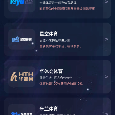
九游网页版·官方端入口-九游（中国）
九游网页版·官方端入口-九游（中国）
九游网页版·官方端入口-九游（中国）
联 系 人 ： 翟经理
联系方式：17796609002
传 真：010-59771752
邮 箱：hukwf@163.com
联系地址：北京市通州区砖厂北里142号楼6层7635