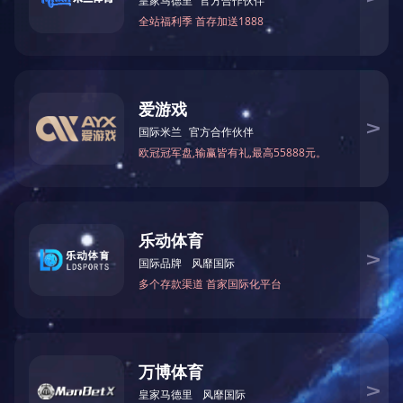
微信
名片
公众号
小程序
Copyright © 2026 九游网页版·官方端入口-九游（中国）