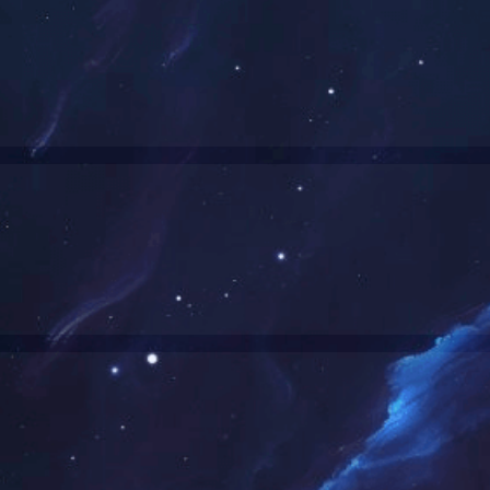
自公司成立之日起，我们就一直遵循“为
员工技能水平和加工设备的更新换代，及
务，大限度的满足客户的不同需求。
查看详情
九游网页版·官方端入口-九游（
2024-03-21
自公司成立之日起，我们就一直遵循“为
员工技能水平和加工设备的更新换代，及
务，大限度的满足客户的不同需求。
查看详情
九游网页版·官方端入口-九游（
2024-03-21
自公司成立之日起，我们就一直遵循“为
员工技能水平和加工设备的更新换代，及