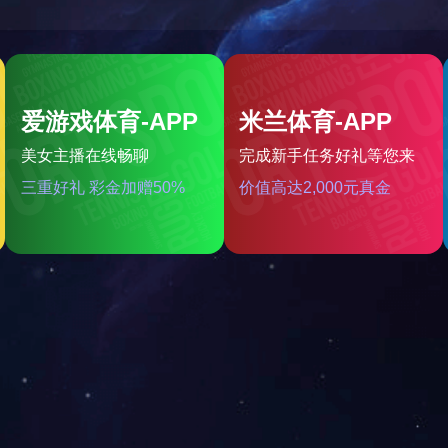
务，大限度的满足客户的不同需求。
查看详情
九游网页版·官方端入口-九游（
2024-03-21
自公司成立之日起，我们就一直遵循“为
员工技能水平和加工设备的更新换代，及
务，大限度的满足客户的不同需求。
查看详情
微信
名片