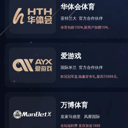
行业新闻
九游网页版·官方端入口-
九游（中国）
CONTACT US
九游网页版·官方端入口-九游（中国）
联 系 人：翟经理
联系方式：17796609002
传 真：010－59771752
邮 箱：hukwf@163.com
联系地址：北京市通州区砖厂北里142号楼
6层7635