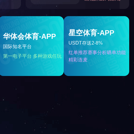
中国）
客户创造价值”的原则，凭借多年的管理经验，通过不断强化
时优化工艺降低成本，及时为客户提供所需的产品及服