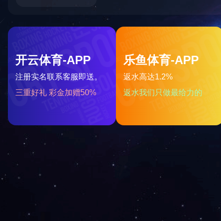
邮 箱：hukwf@163.com
联系地址：北京市通州区砖厂北里142号楼
6层7635
九游网页版·官方端入口-九游（中国）
联 系 人 ： 翟经理
联系方式：17796609002
传 真：010-59771752
邮 箱：hukwf@163.com
联系地址：北京市通州区砖厂北里142号楼6层7635