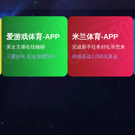
加工设备
微信
名片
公众号
小程序