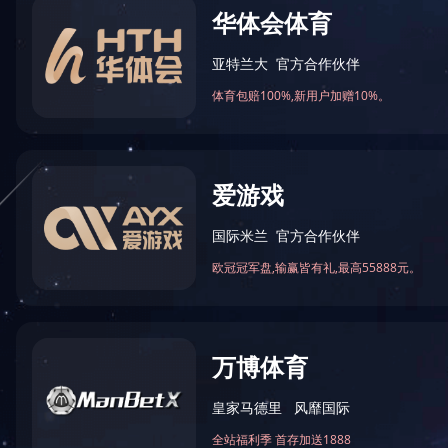
加工设备
九游网页版·官方端入口-九游（中国）
非金属加工
特种加工
九游网页版·官方端入口-
九游（中国）
CONTACT US
九游网页版·官方端入口-九游（中国）
联 系 人：翟经理
联系方式：17796609002
传 真：010－59771752