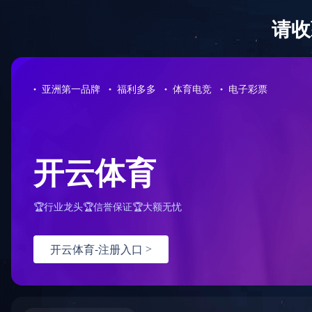
您好，欢迎来到九游网页版·官方端入口-九游（中国） 官网
科技创新力稳健,生产效率
以诚信对客户，竭诚为客户提供好的产品和与品质
网站首页
公司简介
设计
产品展示
PRODUCT
设计制造