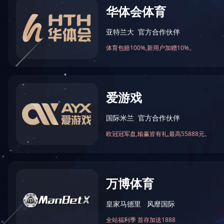
加工设备
九游网页版·官方端入口-九游（中国）
非金属加工
特种加工
九游网页版·官方端入口-
九游（中国）
CONTACT US
九游网页版·官方端入口-九游（中国）
联 系 人：翟经理
联系方式：17796609002
传 真：010－59771752