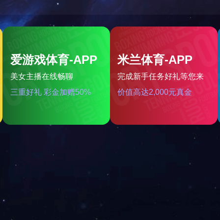
微信
名片
公众号
小程序