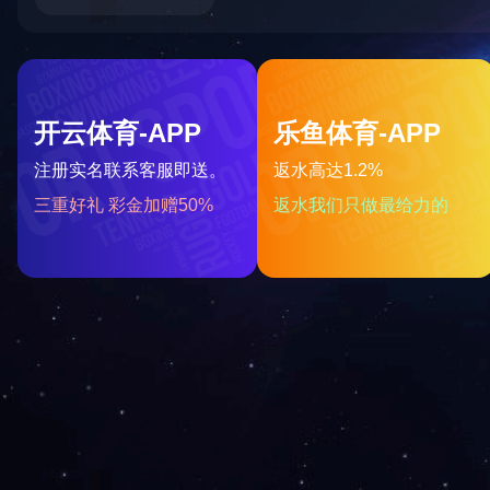
邮 箱：hukwf@163.com
联系地址：北京市通州区砖厂北里142号楼
6层7635
九游网页版·官方端入口-九游（中国）
联 系 人 ： 翟经理
联系方式：17796609002
传 真：010-59771752
邮 箱：hukwf@163.com
联系地址：北京市通州区砖厂北里142号楼6层7635