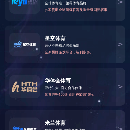
联系方式：17796609002
传 真：010-59771752
邮 箱：hukwf@163.com
联系地址：北京市通州区砖厂北里142号楼6层7635
微信
名片
公众号
小程序