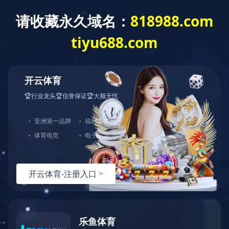
产品展示
PRODUCT
首页
> 产品展示 > 九游网页版·官方端入口-九游（中国）
九游网页版·官方端入口-九游（中国）
九游网页版·官方端入口-九游（中国）
联 系 人 ： 翟经理