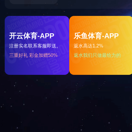
邮 箱：hukwf@163.com
联系地址：北京市通州区砖厂北里142号楼
6层7635
九游网页版·官方端入口-九游（中国）
联 系 人 ： 翟经理
联系方式：17796609002
传 真：010-59771752
邮 箱：hukwf@163.com
联系地址：北京市通州区砖厂北里142号楼6层7635