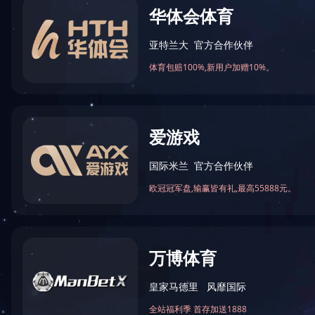
加工设备
九游网页版·官方端入口-九游（中国）
非金属加工
特种加工
九游网页版·官方端入口-
九游（中国）
CONTACT US
九游网页版·官方端入口-九游（中国）
联 系 人：翟经理
联系方式：17796609002
传 真：010－59771752