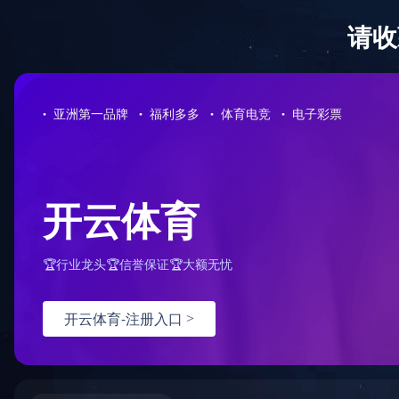
您好，欢迎来到九游网页版·官方端入口-九游（中国） 官网
科技创新力稳健,生产效率
以诚信对客户，竭诚为客户提供好的产品和与品质
网站首页
公司简介
特种
产品展示
PRODUCT
设计制造