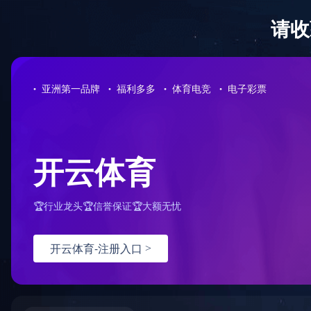
您好，欢迎来到九游网页版·官方端入口-九游（中国） 官网
科技创新力稳健,生产效率
以诚信对客户，竭诚为客户提供好的产品和与品质
网站首页
公司简介
特种
产品展示
PRODUCT
设计制造