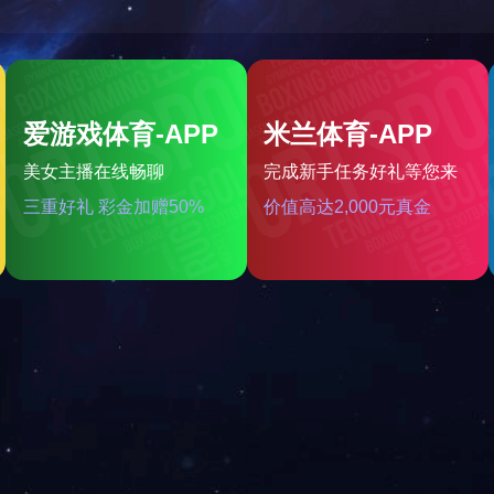
微信
名片
公众号
小程序