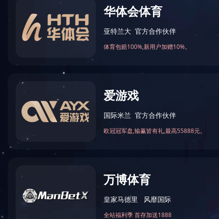
加工设备
九游网页版·官方端入口-九游（中国）
非金属加工
特种加工
九游网页版·官方端入口-
九游（中国）
CONTACT US
九游网页版·官方端入口-九游（中国）
联 系 人：翟经理
联系方式：17796609002
传 真：010－59771752