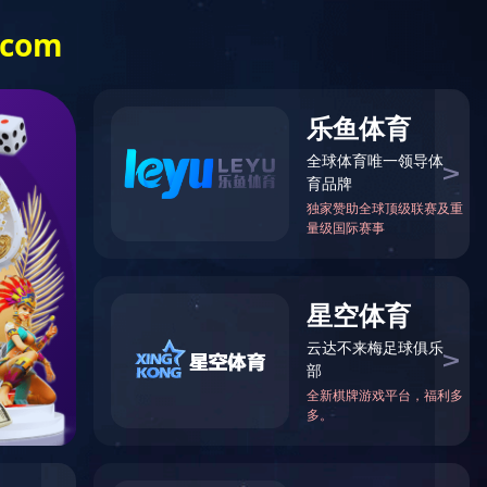
网站首页
九游网页版·官方端入口-九游（中国）
咨询电话：
17796609002
新闻中心
九游网页版·官方端入口-
九游（中国）
首页
> 产品展示 > 特种加工