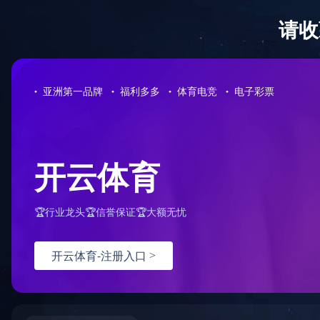
您好，欢迎来到九游网页版·官方端入口-九游（中国） 官网
科技创新力稳健,生产效率
以诚信对客户，竭诚为客户提供好的产品和与品质
网站首页
公司简介
特种
产品展示
PRODUCT
设计制造