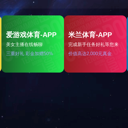
微信
名片
公众号
小程序