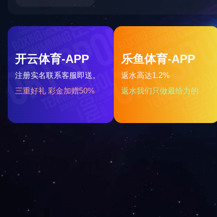
邮 箱：hukwf@163.com
联系地址：北京市通州区砖厂北里142号楼
6层7635
九游网页版·官方端入口-九游（中国）
联 系 人 ： 翟经理
联系方式：17796609002
传 真：010-59771752
邮 箱：hukwf@163.com
联系地址：北京市通州区砖厂北里142号楼6层7635