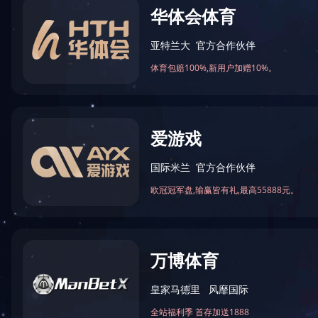
加工设备
九游网页版·官方端入口-九游（中国）
非金属加工
特种加工
九游网页版·官方端入口-
九游（中国）
CONTACT US
九游网页版·官方端入口-九游（中国）
联 系 人：翟经理
联系方式：17796609002
传 真：010－59771752