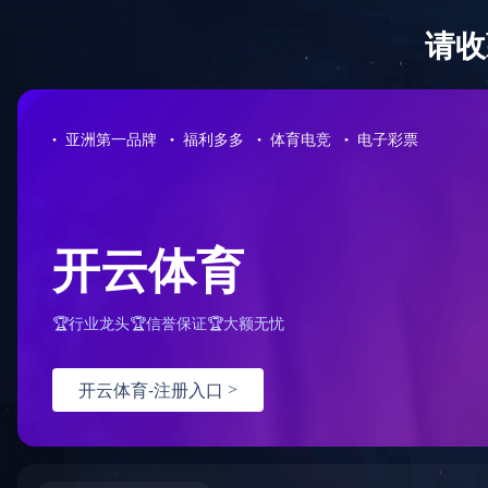
您好，欢迎来到九游网页版·官方端入口-九游（中国） 官网
科技创新力稳健,生产效率
以诚信对客户，竭诚为客户提供好的产品和与品质
网站首页
公司简介
公司
产品展示
PRODUCT
设计制造