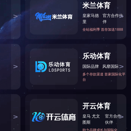
经验，通过不断强化员工技能水平和加工设备的更新换代，及时
需求。公司拥有60多名专业技工，其中经验超过10年的技师
优秀位置，目前公司年产值过千万。九游网页版·官方端入口-
竭诚为各大公司提供高精密的零部件! 与各业界朋友携手共盟，
业务的民营企业，前身为航天二院第五精密机械加工车间，属于航
年。本公司目前涉及业务长期加工批量加工和特殊材料加工薄壁零
.1毫米，光洁度到0.4的钛合金精密零部件，与中国科学院合
项目等多家知名企业，有着超过十多年的良好合作关系。