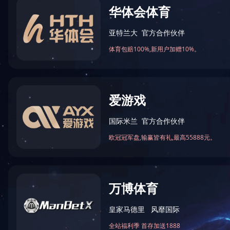
行业新闻
自公司成
优化工艺
九游网页版·官方端入口-
就有20
九游（中国）
九游（中
同创辉煌
CONTACT US
天内部加
件、精密
九游网页版·官方端入口-九游（中国）
作激光项
联 系 人：翟经理
联系方式：17796609002
传 真：010－59771752
邮 箱：hukwf@163.com
联系地址：北京市通州区砖厂北里142号楼
6层7635