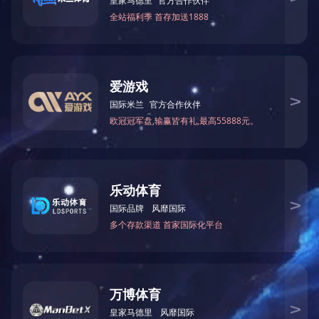
联系方式：17796609002
传 真：010-59771752
邮 箱：hukwf@163.com
联系地址：北京市通州区砖厂北里142号楼6层7635
微信
名片
公众号
小程序