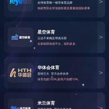
验超过10年的技师就有20人之多，设计制图工程师5人，无论是产品
质量，还是售后服务均居同行业优秀位置，目前公司年产值过千
万。九游网页版·官方端入口-九游（中国） 全体员工秉承着“高素
质、严管理、高质量、高效率”的经营理念，竭诚为各大公司提供高
精密的零部件! 与各业界朋友携手共盟，同创辉煌! 九游网页版·官方
端入口-九游（中国） 是专业提供精密零部件加工业务的民营企业，
前身为航天二院第五精密机械加工车间，属于航天内部加工车间。
占地2000多平米，公司成立于2003年，注册时间为2008年。本公司
目前涉及业务长期加工批量加工和特殊材料加工薄壁零件、精密零
件等，在合作中不断突破技术难题，如与中电集团合作，加工壁厚
小于0.1毫米，光洁度到0.4的钛合金精密零部件，与中国科学院合作
激光项目中所涉及的精密零件的制造。与上市公司神州高铁合作大
批量生产零件项目等多家知名企业，有着超过十多年的良好合作关
系。
九游网页版·官方端入口-九游（中国）
联 系 人 ： 翟经理