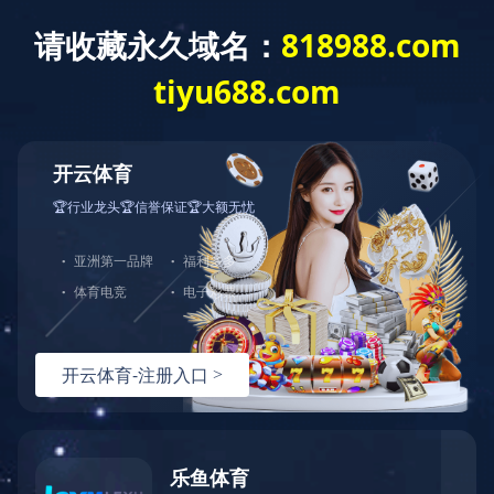
新闻中心
NEWS
首页
> 新闻中心 > 行业新闻
九游网页版·官方端入口-九游（中国）
发布时间：2024-03-21
自公司成立之日起，我们就一直遵循“为客户创造价值”的原则，凭借
多年的管理经验，通过不断强化员工技能水平和加工设备的更新换
代，及时优化工艺降低成本，及时为客户提供所需的产品及服务，
大限度的满足客户的不同需求。公司拥有60多名专业技工，其中经