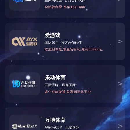
联系方式：17796609002
传 真：010-59771752
邮 箱：hukwf@163.com
联系地址：北京市通州区砖厂北里142号楼6层7635
微信
名片
公众号
小程序