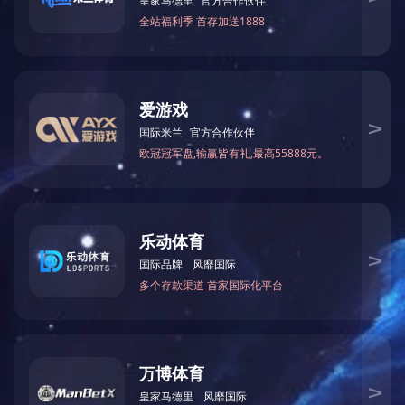
联系方式：17796609002
传 真：010-59771752
邮 箱：hukwf@163.com
联系地址：北京市通州区砖厂北里142号楼6层7635
微信
名片
公众号
小程序