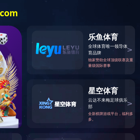
网站首页
九游网页版·官方端入口-九游（中国）
咨询电话：
17796609002
新闻中心
九游网页版·官方端入口-
九游（中国）
首页
> 新闻中心
中国）