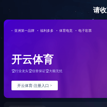
您好，欢迎来到九游网页版·官方端入口-九游（中国） 官网
科技创新力稳健,生产效率
以诚信对客户，竭诚为客户提供好的产品和与品质
网站首页
公司简介
新闻
新闻中心
NEWS
公司新闻